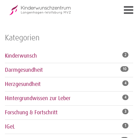
Kategorien
Kinderwunsch
2
Darmgesundheit
10
Herzgesundheit
4
Hintergrundwissen zur Leber
4
Forschung & Fortschritt
3
IGeL
1