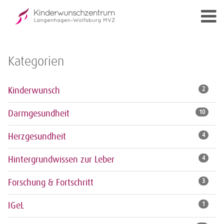
Kategorien
Kinderwunsch
2
Darmgesundheit
10
Herzgesundheit
4
Hintergrundwissen zur Leber
4
Forschung & Fortschritt
3
IGeL
1