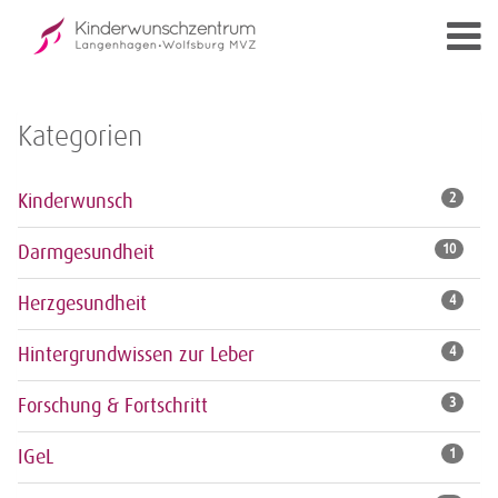
Kategorien
Kinderwunsch
2
Darmgesundheit
10
Herzgesundheit
4
Hintergrundwissen zur Leber
4
Forschung & Fortschritt
3
IGeL
1